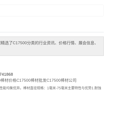
您精选了
C17500
分类的行业资讯、价格行情、展会信息、
41868
00棒材价格
C17500棒材批发
C17500棒材公司
能均衡优异。棒材直径规格：1毫米-75毫米主要特性与优势1.耐蚀