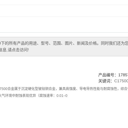
0
下的所有产品的用途、型号、范围、图片、新闻及价格。同时我们还为
息,请点击访问!
产品编号：17857
关键词：
C175
7500合金属于沉淀硬化型铍钴铜合金，兼具高强度、导电导热性能与耐腐蚀性，综合性
气环境中耐蚀表现优异（腐蚀速率：0.01–0