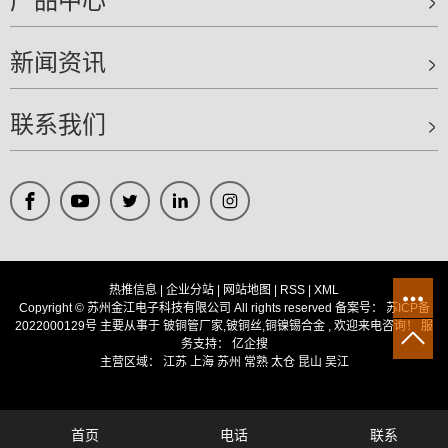
产品中心
新闻资讯
联系我们
热推信息
|
企业分站
|
网站地图
|
RSS
|
XML
Copyright © 苏州金江电子科技有限公司 All rights reserved 备案号：
苏ICP备
2022000129号
主要从事于
铍铜管厂家
,
铍铜丝
,
铜镍锡合金
, 欢迎来电咨询！
服
务支持：
亿企搜
主营区域：
江苏
上海
苏州
常熟
太仓
昆山
吴江
首页
电话
联系